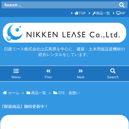
TOP
商品一覧
HP
日建リース株式会社は広島県を中心に、建築・土木用仮設資機材の
総合レンタルをしています。
Menu
Prev
Next
Search
ホーム
>
商品一覧
>
015 仮囲い
「取扱商品」随時更新中！