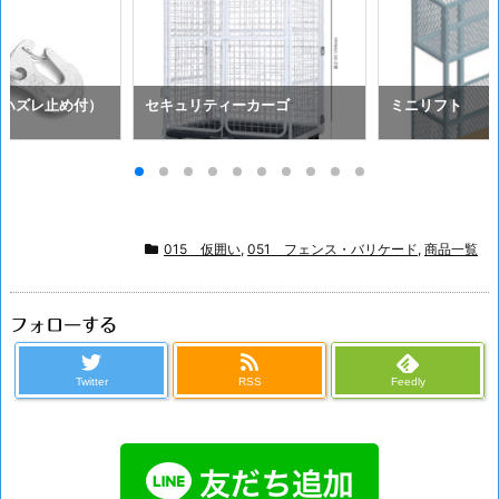
（ハズレ止め付）
セキュリティーカーゴ
ミニリフト
015 仮囲い
,
051 フェンス・バリケード
,
商品一覧
フォローする
Twitter
RSS
Feedly