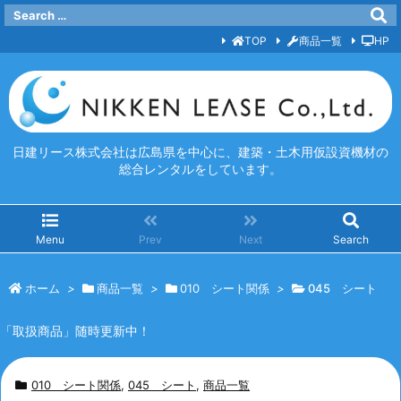
TOP
商品一覧
HP
日建リース株式会社は広島県を中心に、建築・土木用仮設資機材の
総合レンタルをしています。
Menu
Prev
Next
Search
ホーム
>
商品一覧
>
010 シート関係
>
045 シート
「取扱商品」随時更新中！
010 シート関係
,
045 シート
,
商品一覧