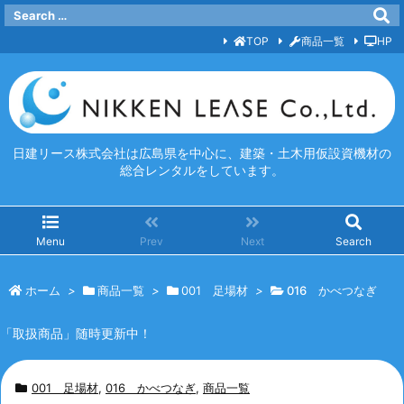
TOP
商品一覧
HP
日建リース株式会社は広島県を中心に、建築・土木用仮設資機材の
総合レンタルをしています。
Menu
Prev
Next
Search
ホーム
>
商品一覧
>
001 足場材
>
016 かべつなぎ
「取扱商品」随時更新中！
001 足場材
,
016 かべつなぎ
,
商品一覧