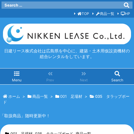
TOP
商品一覧
HP
日建リース株式会社は広島県を中心に、建築・土木用仮設資機材の
総合レンタルをしています。
Menu
Prev
Next
Search
ホーム
>
商品一覧
>
001 足場材
>
035 タラップボー
ド
「取扱商品」随時更新中！
001 足場材
,
035 タラップボード
,
商品一覧