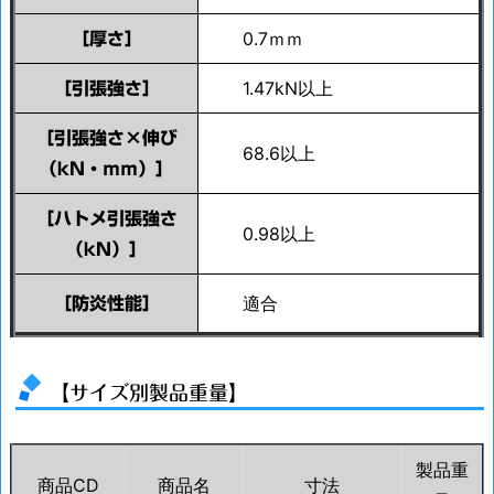
0.7ｍｍ
［厚さ］
1.47kN以上
［引張強さ］
［引張強さ×伸び
68.6以上
（kN・ｍｍ）］
［ハトメ引張強さ
0.98以上
（kN）］
適合
［防炎性能］
【サイズ別製品重量】
製品重
商品CD
商品名
寸法