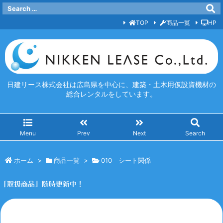
TOP
商品一覧
HP
日建リース株式会社は広島県を中心に、建築・土木用仮設資機材の
総合レンタルをしています。
Menu
Prev
Next
Search
ホーム
>
商品一覧
>
010 シート関係
「取扱商品」随時更新中！