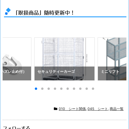
「取扱商品」随時更新中！
（ハズレ止め付）
セキュリティーカーゴ
ミニリフト
010 シート関係
,
045 シート
,
商品一覧
フォローする