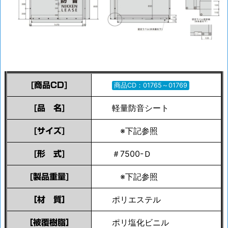
[商品CD]
商品CD：01765～01769
軽量防音シート
[品 名]
※下記参照
[サイズ]
＃7500-Ｄ
[形 式]
※下記参照
[製品重量]
ポリエステル
［材 質］
ポリ塩化ビニル
［被覆樹脂］