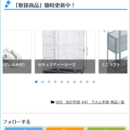
「取扱商品」随時更新中！
（ハズレ止め付）
セキュリティーカーゴ
ミニリフト
005 先行手摺
,
041 下さん手摺
,
商品一覧
フォローする