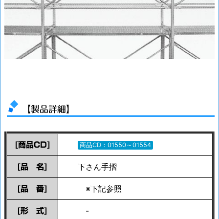
【製品詳細】
[商品CD]
商品CD：01550～01554
下さん手摺
[品 名]
※下記参照
[品 番]
-
[形 式]