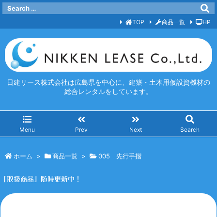
TOP
商品一覧
HP
日建リース株式会社は広島県を中心に、建築・土木用仮設資機材の
総合レンタルをしています。
Menu
Prev
Next
Search
ホーム
>
商品一覧
>
005 先行手摺
「取扱商品」随時更新中！