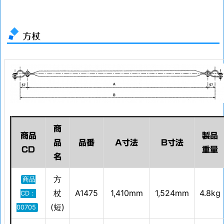
方杖
商
商品
製品
品
品番
A寸法
B寸法
CD
重量
名
方
商品
杖
A1475
1,410mm
1,524mm
4.8kg
CD：
(短)
00705