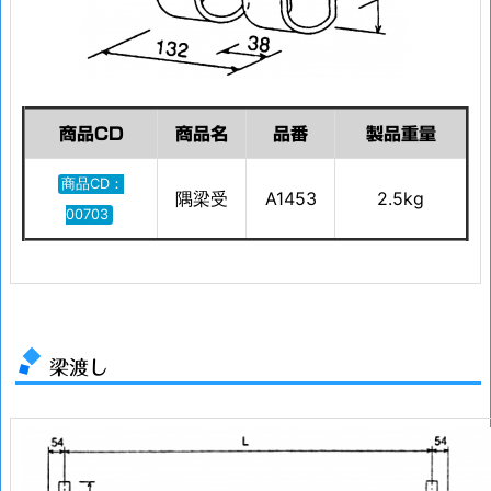
商品CD
商品名
品番
製品重量
商品CD：
隅梁受
A1453
2.5kg
00703
梁渡し