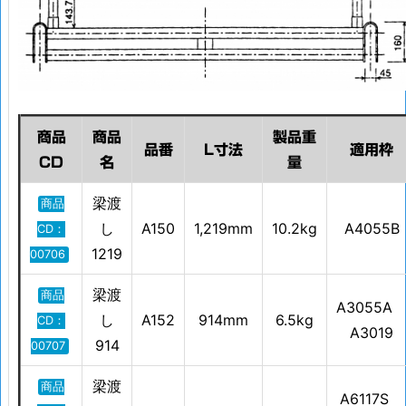
商品
商品
製品重
品番
L寸法
適用枠
CD
名
量
梁渡
商品
し
A150
1,219mm
10.2kg
A4055B
CD：
1219
00706
梁渡
商品
A3055
し
A152
914mm
6.5kg
CD：
A3019
914
00707
梁渡
商品
A6117S