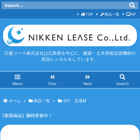
TOP
商品一覧
HP
日建リース株式会社は広島県を中心に、建築・土木用仮設資機材の
総合レンタルをしています。
Menu
Prev
Next
Search
ホーム
>
商品一覧
>
001 足場材
「取扱商品」随時更新中！