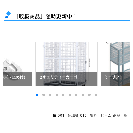
「取扱商品」随時更新中！
（ハズレ止め付）
セキュリティーカーゴ
ミニリフト
001 足場材
,
015 梁枠・ビーム
,
商品一覧