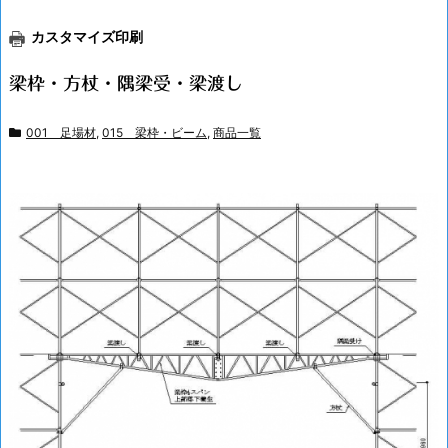
カスタマイズ印刷
梁枠・方杖・隅梁受・梁渡し
001 足場材
,
015 梁枠・ビーム
,
商品一覧