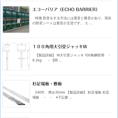
エコーバリア（ECHO BARRIER）
特徴 防音をする方法には遮音と吸音があり、現在
の防音シートは遮音が主流です。 エ ...
１００角用大引受ジャッキＷ
【製品詳細】 W大引受ジャッキ 100角鋼管用 -
6.2kg - 【関 ...
杉足場板・敷板
240巾 厚み35mm 【製品詳細】 杉足場板 杉足
場板 - - ※下記参 ...