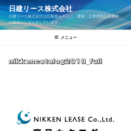
コ
日建リース株式会社
ン
日建リース株式会社は広島県を中心に、建築・土木用仮設資機材
テ
の総合レンタルをしています。
ン
ツ
メニュー
へ
ス
キ
ッ
nikkencatalog2018_full
プ