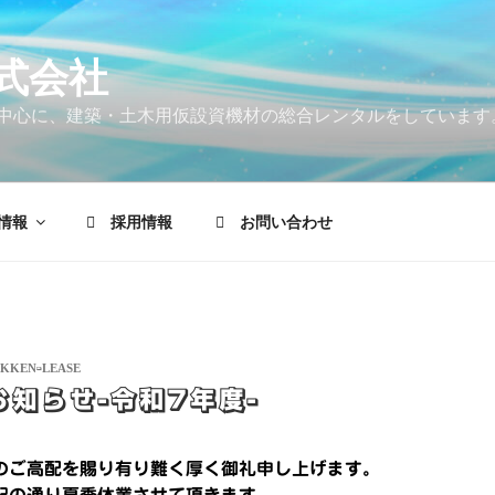
式会社
中心に、建築・土木用仮設資機材の総合レンタルをしています
情報
採用情報
お問い合わせ
IKKEN-LEASE
知らせ-令和7年度-
のご高配を賜り有り難く厚く御礼申し上げます。