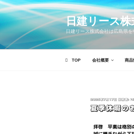
日建リース株
日建リース株式会社は広島県を
TOP
会社概要
商品
2025年7月17日
投稿者:
N
夏季休暇のお
拝啓 平素は格別