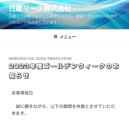
日建リース株式会社
日建リース株式会社は広島県を中心に、建築・土木用仮設資機材
の総合レンタルをしています。
メニュー
2023年4月10日
投稿者:
NIKKEN-LEASE
2023年度ゴールデンウィークのお
知らせ
お客様各位
誠に勝手ながら、以下の期間を休業とさせていただ
きます。