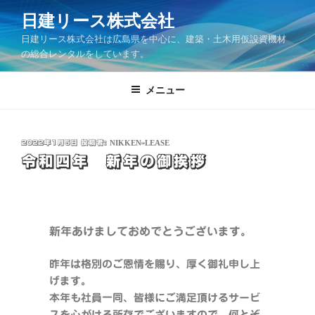
日建リース株式会社
日建リース株式会社は広島県を中心に、建築・土木用仮設資機材
の総合レンタルをしています。
メニュー
2022年1月5日
投稿者:
NIKKEN-LEASE
令和四年 新年の御挨拶
新年あけましておめでとうございます。
昨年は格別のご恩情を賜り、厚く御礼申し上
げます。
本年も社員一同、皆様にご満足頂けるサービ
スを心がける所存でございますので、何とぞ