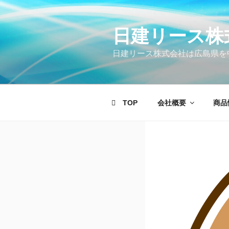
コ
ン
テ
日建リース株
ン
日建リース株式会社は広島県を
ツ
へ
ス
キ
TOP
会社概要
商品
ッ
プ