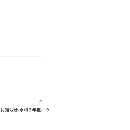
次
次
の
お知らせ-令和３年度-
投
稿