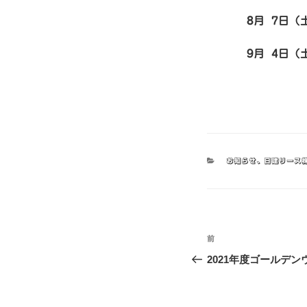
8
月 7
日（
9
月 4
日（
カ
お知らせ
、
日建リース
テ
ゴ
リ
ー
投
前
前
稿
の
2021年度ゴールデ
投
ナ
稿