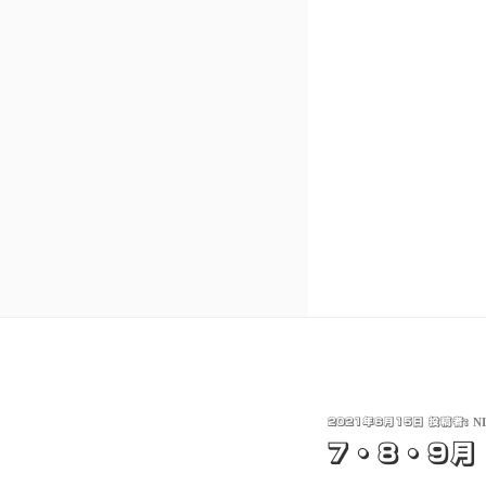
投
2021年6月15日
投稿者:
N
稿
7・8・9
日: