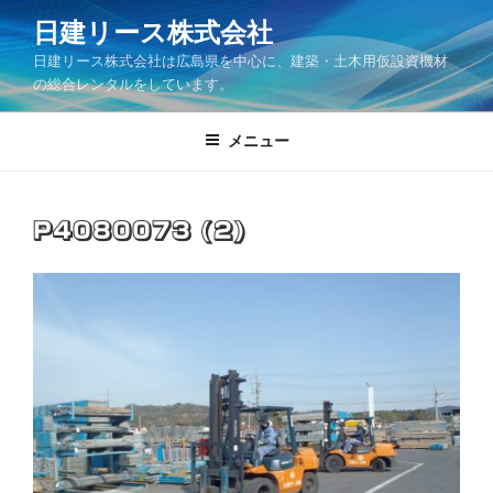
コ
日建リース株式会社
ン
日建リース株式会社は広島県を中心に、建築・土木用仮設資機材
テ
の総合レンタルをしています。
ン
ツ
メニュー
へ
ス
キ
ッ
P4080073 (2)
プ