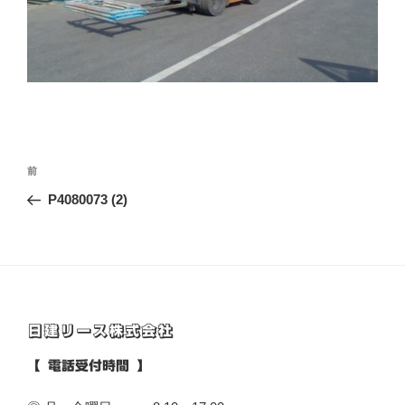
投
前
前
稿
の
P4080073 (2)
ナ
投
ビ
稿
ゲ
ー
シ
日建リース株式会社
ョ
ン
【 電話受付時間 】