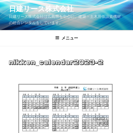
コ
日建リース株式会社
ン
日建リース株式会社は広島県を中心に、建築・土木用仮設資機材
テ
の総合レンタルをしています。
ン
ツ
メニュー
へ
ス
キ
ッ
nikken_calendar2023-2
プ