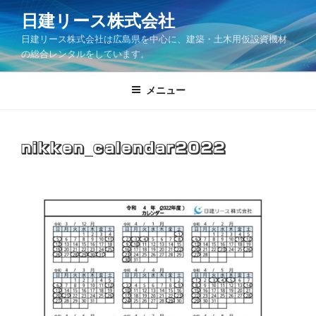
コ
日建リース株式会社
ン
日建リース株式会社は広島県を中心に、建築・土木用仮設資機材
テ
の総合レンタルをしています。
ン
ツ
メニュー
へ
ス
キ
ッ
nikken_calendar2022
プ