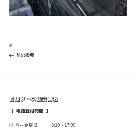
投
前
前
稿
の
前の投稿
ナ
投
ビ
稿
ゲ
ー
シ
日建リース株式会社
ョ
ン
【 電話受付時間 】
◎ 月～金曜日 8:10～17:00