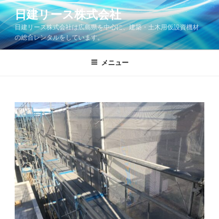
コ
日建リース株式会社
ン
日建リース株式会社は広島県を中心に、建築・土木用仮設資機材
テ
の総合レンタルをしています。
ン
ツ
メニュー
へ
ス
キ
ッ
プ