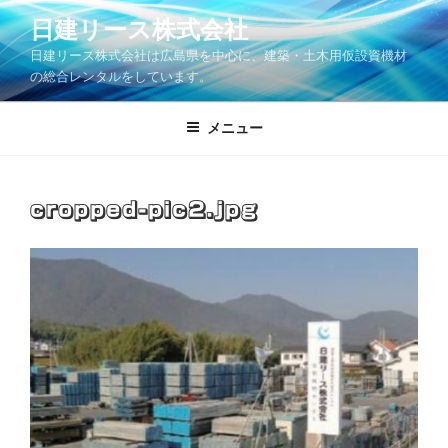
コ
日建リース株式会社
ン
日建リース株式会社は広島県を中心に、建築・土木用仮設資機材
テ
の総合レンタルをしています。
ン
ツ
メニュー
へ
ス
キ
ッ
cropped-pic2.jpg
プ