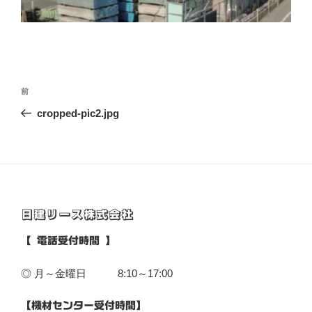
投
前
前
稿
の
cropped-pic2.jpg
ナ
投
ビ
稿
ゲ
ー
シ
日建リース株式会社
ョ
ン
【 電話受付時間 】
◎ 月～金曜日 8:10～17:00
【機材センター受付時間】