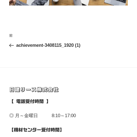
投
前
前
稿
の
achievement-3408115_1920 (1)
ナ
投
ビ
稿
ゲ
ー
シ
日建リース株式会社
ョ
ン
【 電話受付時間 】
◎ 月～金曜日 8:10～17:00
【機材センター受付時間】