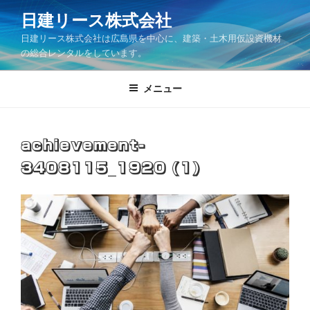
コ
日建リース株式会社
ン
日建リース株式会社は広島県を中心に、建築・土木用仮設資機材
テ
の総合レンタルをしています。
ン
ツ
メニュー
へ
ス
キ
ッ
achievement-
プ
3408115_1920 (1)