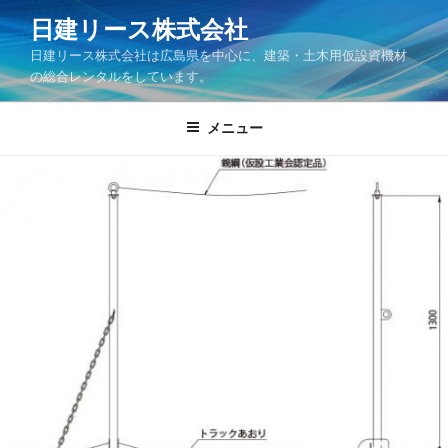
コ
日建リース株式会社
ン
日建リース株式会社は広島県を中心に、建築・土木用仮設資機材
テ
の総合レンタルをしています。
ン
ツ
メニュー
へ
ス
キ
ッ
プ