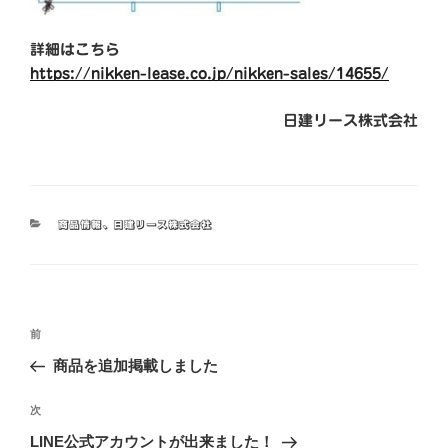
詳細はこちら
https://nikken-lease.co.jp/nikken-sales/14655/
日建リース株式会社
カ
商品情報
、
日建リース株式会社
テ
ゴ
リ
ー
投
前
前
稿
の
商品を追加掲載しました
ナ
投
ビ
稿
次
次
ゲ
の
LINE公式アカウントが出来ました！