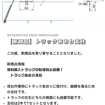
投
2019年6月13日
投稿者:
NIKKEN-LEASE
稿
【新商品】トラックあおり支柱
日:
この度、新商品を取り寄せることとなりました。
新
商品情報
資材搬入トラックの転落防止設備！
トラックあおり支柱
荷台作業用にトラックあおりに取付け、親綱を張るため
の支柱です。
トラックの左右どちらの側面にも設置可能です。
支柱は2本で1セットとなります。