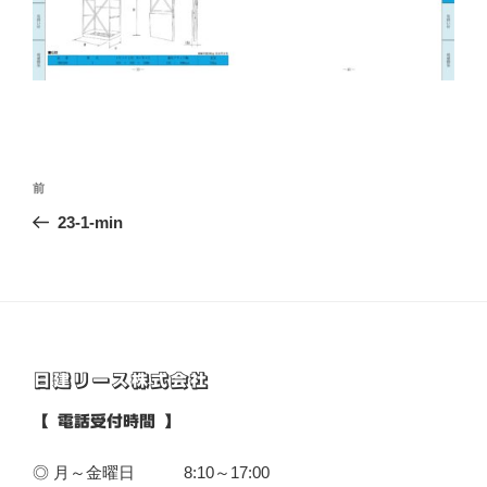
投
前
前
稿
の
23-1-min
ナ
投
ビ
稿
ゲ
ー
シ
日建リース株式会社
ョ
ン
【 電話受付時間 】
◎ 月～金曜日 8:10～17:00