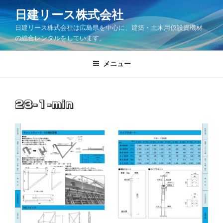
コ
日建リース株式会社
ン
日建リース株式会社は広島県を中心に、建築・土木用仮設資機材
テ
の総合レンタルをしています。
ン
ツ
メニュー
へ
ス
キ
ッ
23-1-min
プ