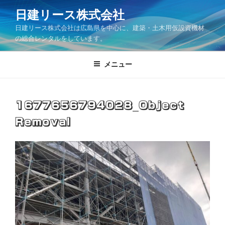
コ
日建リース株式会社
ン
日建リース株式会社は広島県を中心に、建築・土木用仮設資機材
テ
の総合レンタルをしています。
ン
ツ
メニュー
へ
ス
キ
ッ
1677656794028_Object
プ
Removal