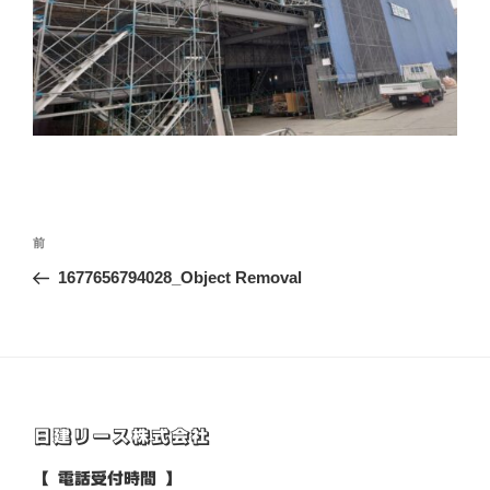
投
前
前
稿
の
1677656794028_Object Removal
ナ
投
ビ
稿
ゲ
ー
シ
日建リース株式会社
ョ
ン
【 電話受付時間 】