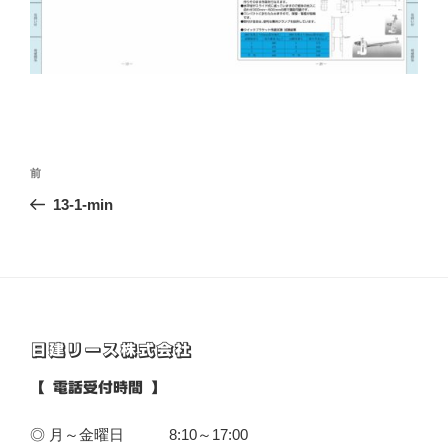
投
前
前
稿
の
13-1-min
ナ
投
ビ
稿
ゲ
ー
シ
日建リース株式会社
ョ
ン
【 電話受付時間 】
◎ 月～金曜日 8:10～17:00