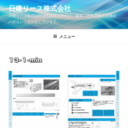
コ
日建リース株式会社
ン
日建リース株式会社は広島県を中心に、建築・土木用仮設資機材
テ
の総合レンタルをしています。
ン
ツ
メニュー
へ
ス
キ
ッ
13-1-min
プ