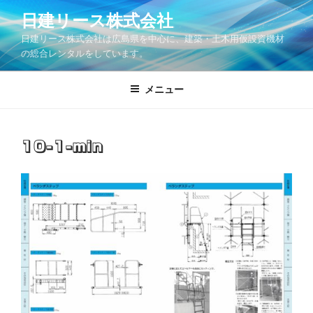
コ
日建リース株式会社
ン
日建リース株式会社は広島県を中心に、建築・土木用仮設資機材
テ
の総合レンタルをしています。
ン
ツ
メニュー
へ
ス
キ
ッ
10-1-min
プ