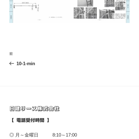
投
前
前
稿
の
10-1-min
ナ
投
ビ
稿
ゲ
ー
シ
日建リース株式会社
ョ
ン
【 電話受付時間 】
◎ 月～金曜日 8:10～17:00