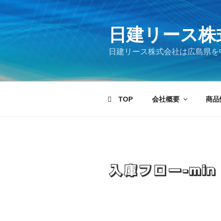
コ
ン
テ
日建リース株
ン
日建リース株式会社は広島県を
ツ
へ
ス
キ
TOP
会社概要
商品
ッ
プ
入庫フロー-min