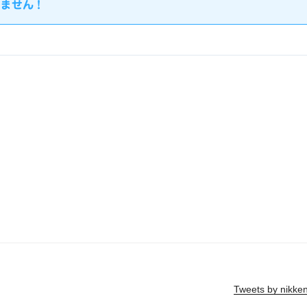
せん !
Tweets by nikke