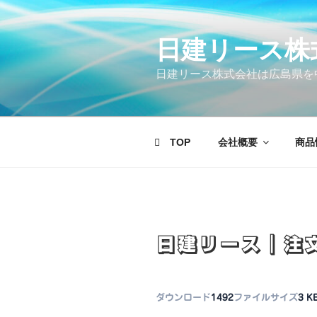
コ
ン
テ
日建リース株
ン
日建リース株式会社は広島県を
ツ
へ
ス
キ
TOP
会社概要
商品
ッ
プ
日建リース｜注
ダウンロード
1492
ファイルサイズ
3 K