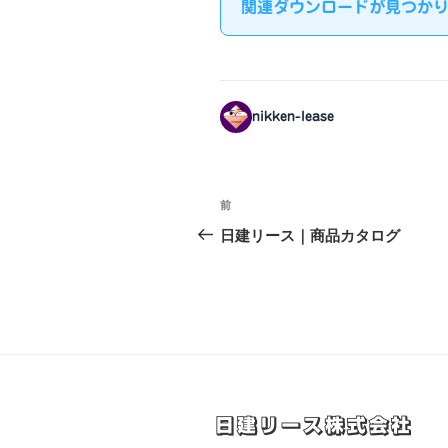
関連ダウンロードが見つかりま
nikken-lease
投
前
前
稿
の
日建リース｜商品カタログ
投
ナ
稿
ビ
ゲ
ー
シ
日建リース株式会社