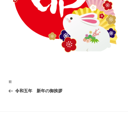
投
前
前
稿
の
令和五年 新年の御挨拶
ナ
投
ビ
稿
ゲ
ー
シ