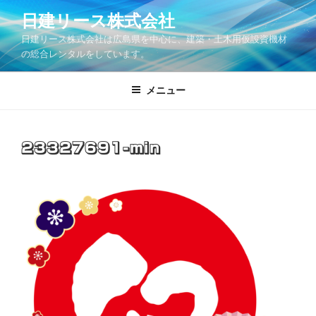
コ
日建リース株式会社
ン
日建リース株式会社は広島県を中心に、建築・土木用仮設資機材
テ
の総合レンタルをしています。
ン
ツ
メニュー
へ
ス
キ
ッ
23327691-min
プ