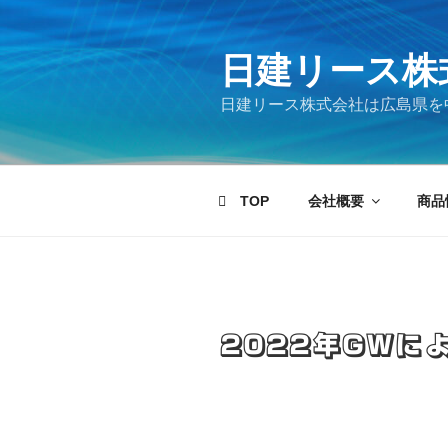
コ
ン
テ
日建リース株
ン
日建リース株式会社は広島県を
ツ
へ
ス
キ
TOP
会社概要
商品
ッ
プ
2022年GWに