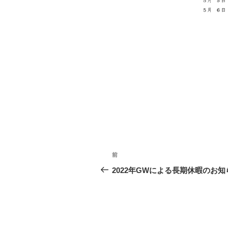
投
前
前
稿
の
2022年GWによる長期休暇のお知
投
ナ
稿
ビ
ゲ