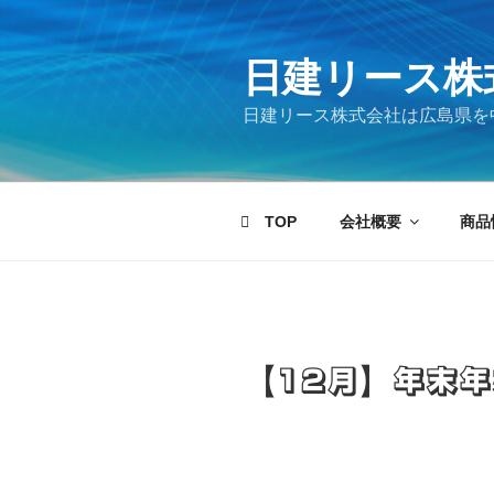
コ
ン
テ
日建リース株
ン
日建リース株式会社は広島県を
ツ
へ
ス
キ
TOP
会社概要
商品
ッ
プ
【12月】年末