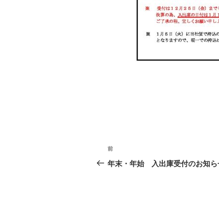
投
前
前
稿
の
年末・年始 入出庫受付のお知ら
投
ナ
稿
ビ
ゲ