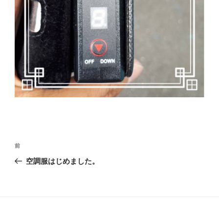
投
前
前
稿
の
空調服はじめました。
ナ
投
ビ
稿
ゲ
ー