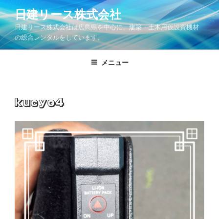
コ
日建リース株式会社
ン
日建リース株式会社は広島県を中心に、建築・土木用仮設資機材
テ
の総合レンタルをしています。
ン
ツ
メニュー
へ
ス
キ
ッ
kucyo4
プ