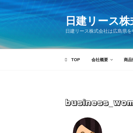
コ
ン
テ
日建リース株
ン
日建リース株式会社は広島県を
ツ
へ
ス
キ
TOP
会社概要
商品
ッ
プ
business_wom