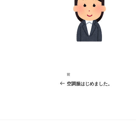
投
前
前
稿
の
空調服はじめました。
投
ナ
稿
ビ
ゲ
ー