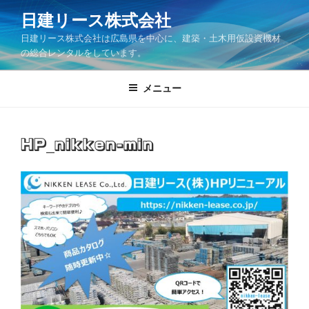
コ
日建リース株式会社
ン
日建リース株式会社は広島県を中心に、建築・土木用仮設資機材
テ
の総合レンタルをしています。
ン
ツ
メニュー
へ
ス
キ
ッ
HP_nikken-min
プ