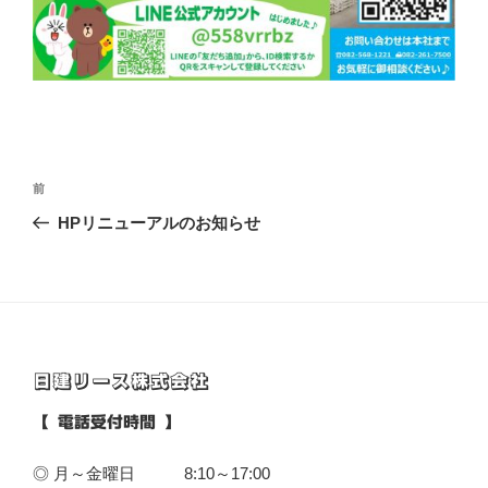
投
前
前
稿
の
HPリニューアルのお知らせ
ナ
投
ビ
稿
ゲ
ー
シ
日建リース株式会社
ョ
ン
【 電話受付時間 】
◎ 月～金曜日 8:10～17:00