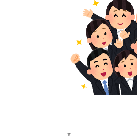
投
前
前