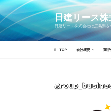
コ
ン
テ
日建リース株
ン
日建リース株式会社は広島県を
ツ
へ
ス
キ
TOP
会社概要
商品
ッ
プ
group_busine