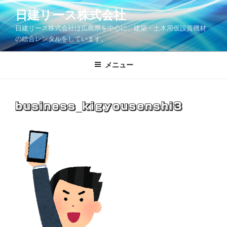
コ
日建リース株式会社
ン
日建リース株式会社は広島県を中心に、建築・土木用仮設資機材
テ
の総合レンタルをしています。
ン
ツ
メニュー
へ
ス
キ
ッ
business_kigyousenshi3
プ