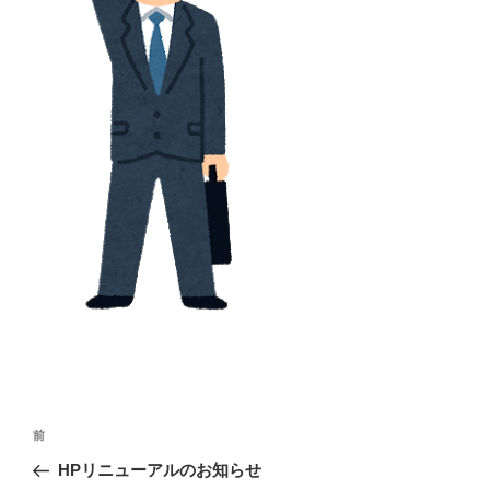
投
前
前
稿
の
HPリニューアルのお知らせ
ナ
投