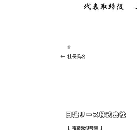
投
前
前
稿
の
社長氏名
投
ナ
稿
ビ
ゲ
ー
シ
日建リース株式会社
ョ
【 電話受付時間 】
ン