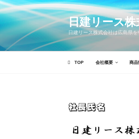
コ
ン
テ
日建リース株
ン
日建リース株式会社は広島県を
ツ
へ
ス
キ
TOP
会社概要
商品
ッ
プ
社長氏名