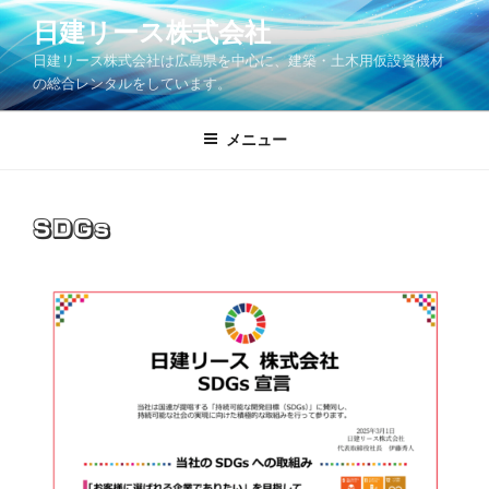
コ
日建リース株式会社
ン
日建リース株式会社は広島県を中心に、建築・土木用仮設資機材
テ
の総合レンタルをしています。
ン
ツ
メニュー
へ
ス
キ
ッ
SDGs
プ