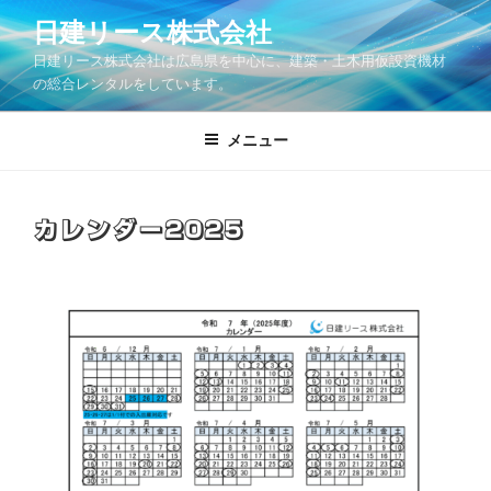
コ
日建リース株式会社
ン
日建リース株式会社は広島県を中心に、建築・土木用仮設資機材
テ
の総合レンタルをしています。
ン
ツ
メニュー
へ
ス
キ
ッ
カレンダー2025
プ