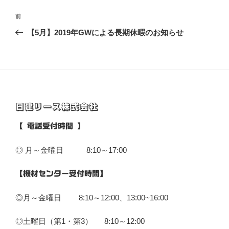
投
前
前
稿
の
【5月】2019年GWによる長期休暇のお知らせ
ナ
投
ビ
稿
ゲ
ー
シ
日建リース株式会社
ョ
ン
【 電話受付時間 】
◎ 月～金曜日 8:10～17:00
【機材センター受付時間】
◎月～金曜日 8:10～12:00、13:00~16:00
◎土曜日（第1・第3） 8:10～12:00