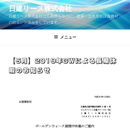
コ
日建リース株式会社
ン
日建リース株式会社は広島県を中心に、建築・土木用仮設資機材
テ
の総合レンタルをしています。
ン
ツ
メニュー
へ
ス
キ
ッ
【5月】2019年GWによる長期休
プ
暇のお知らせ